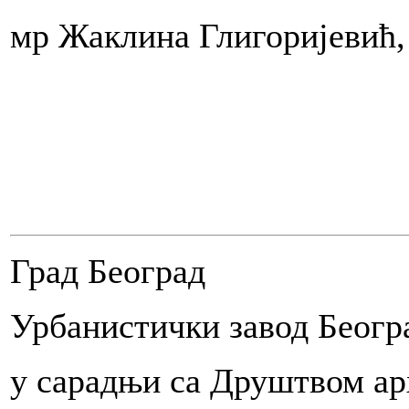
inom:
мр Жаклина Глигоријевић,
ranja
nu
u
om
Град Београд
tirana
Урбанистички завод Беогр
ete
у сарадњи са Друштвом ар
li
tvenu