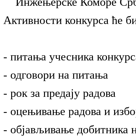
Инжењерске Коморе Срби
Активности конкурса ће б
g
a.
or
- питања учесник
EDELJAK
.2012.
- одговори на
a.
- рок за преда
izator
enje
kata
- оцењивање радова и из
- објављивање добитника 
eljka
iti