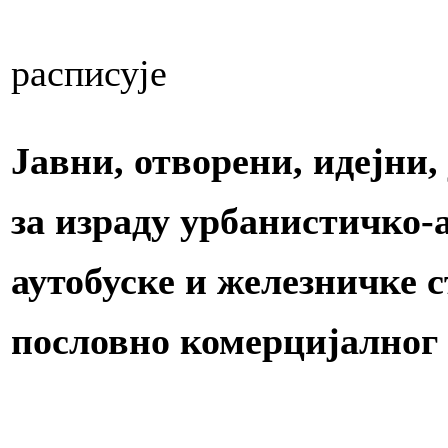
u
расписујe
trali
Јавни, отворени, идејни
nost
за израду урбанистичко
te
аутобуске и железничке 
dničkom
ru“
пословно комерцијалног 
e
ve
vke