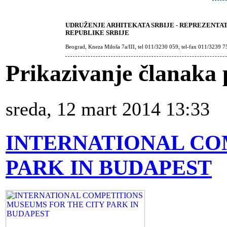
pta
na
UDRUŽENJE ARHITEKATA SRBIJE - REPREZENTA
REPUBLIKE SRBIJE
be
Beograd, Kneza Miloša 7a/III, tel 011/3230 059, tel-fax 011/3239 7
tavljanje
like
Prikazivanje članaka 
e
narodnoj
sreda, 12 mart 2014 13:33
i
kture
iji
INTERNATIONAL CO
a
PARK IN BUDAPEST
azionale
ettura
ale
ia
)