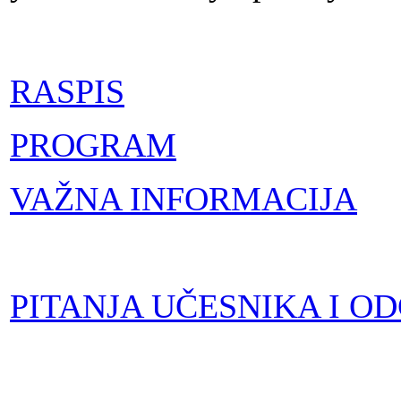
na
AN
RASPIS
PROGRAM
VAŽNA INFORMACIJA
N“
ćom
PITANJA UČESNIKA I OD
inom:
vani,