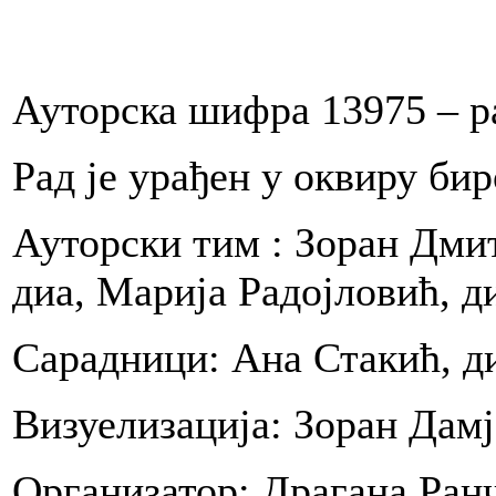
a
enju
kata
Ауторска шифра 13975 – р
,
a
a
Рад је урађен у оквиру 
e
Ауторски тим : Зоран Дмит
ti
ntacija
диа, Марија Радојловић, д
Сарадници: Ана Стакић, д
Video
sekvenca
(
do
Визуелизација: Зоран Дам
jednog
minuta)
koja
Организатор: Драгана Ран
objašnjava