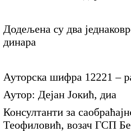
a
Додељена су два једнаковр
a
динара
ne
macije
Ауторска шифра 12221 – р
no
lože.
Аутор: Дејан Јокић, диа
Консултанти за саобраћајн
OTA
Теофиловић, возач ГСП Бе
.2012.