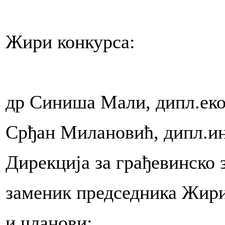
tvu
va
a
Жири конкурса:
la
/
avnica
arstva
e,
др Синиша Мали, дипл.еко
isanja
macionog
Срђан Милановић, дипл.ин
a,
e
nković
Дирекција за грађевинско
vić,
заменик председника Жири
ene
и чланови:
arstva