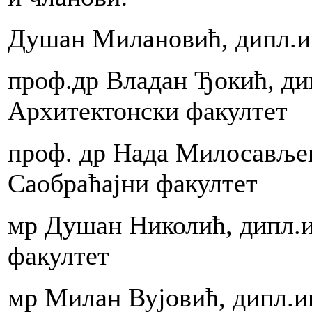
Душан Милановић, дипл.ин
upnu
zaciju
dišnjeg
la
проф.др Владан Ђокић, дип
ji
Архитектонски факултет
eno
проф. др Нада Милосављеви
Саобраћајни факултет
e
ima
мр Душан Николић, дипл.и
m
a
факултет
мр Милан Вујовић, дипл.и
ćom