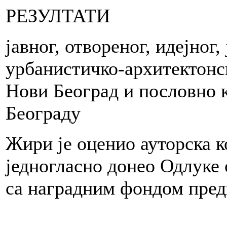
РЕЗУЛТАТИ
jавног, отвореног, идејног
,
nž.arh.,
урбанистичко-архитектонс
ednik
enja
Нови Београд и пословно 
kata
,
Београду
ar nastupa
Republike
Srbije
Жири је оценио ауторска к
na
Bijenalu
arhitekture
једногласно донео Одлуке 
u
Veneciji
са наградним фондом пред
2012.
slav
vić,