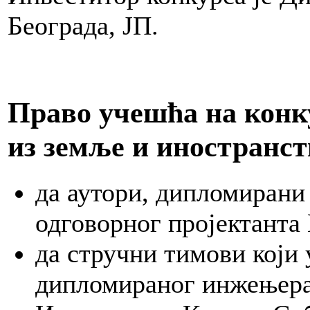
e
Београда, ЈП.
nja.
kih
Право учешћа на конк
a
a
из земље и иностранст
an
njem
да аутори, дипломирани
anjem
одговорног пројектанта
да стручни тимови који 
дипломираног инжењера