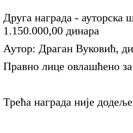
Друга награда - ауторска 
m
nku
2012.,
1.150.000,00 динара
no
edao
la
Аутор: Драган Вуковић, д
Правно лице овлашћено за
na
m
a
Трећа награда није додељ
ćeg