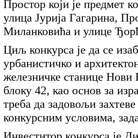
Простор који је предмет к
tvenu
vku.
улица Јурија Гагарина, П
Миланковића и улице Ђорђ
VORENO“
Циљ конкурса је да се иза
e
урбанистичко и архитектон
će
железничке станице Нови 
ti
ni
ni
блоку 42, као основ за из
треба да задовољи захтеве
ji
e
конкурсним условима, зад
“
Инвеститор конкурса је Д