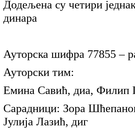
Додељена су четири једнак
ka
amski
динара
edao
e
dualno.
Ауторска шифра 77855 – р
Ауторски тим:
ak
an
Емина Савић, диа, Филип 
.2012.godine.
Сарадници: Зора Шћепанов
n
ne
e
Јулија Лазић, диг
ije,