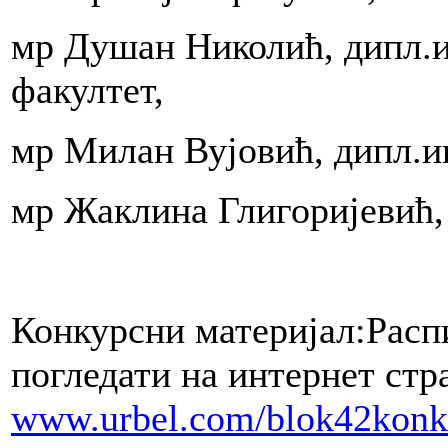
loženjem
a
мр Душан Николић, дипл.и
ni
факултет,
ona
мр Милан Вујовић, дипл.и
мр Жаклина Глигоријевић,
enim,
nim
om,
en
ji
Конкурсни материјал:Распи
be.Odgovor
погледати на интернет стр
nog
www.urbel.com/blok42konk
nog
oženja