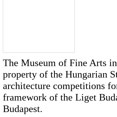
ti
ta
mbra
e
The Museum of Fine Arts in 
jonu
like
e
property of the Hungarian St
ji,
architecture competitions f
m
mon
framework of the Liget Budap
nd
”
dničko
Budapest.
,
og