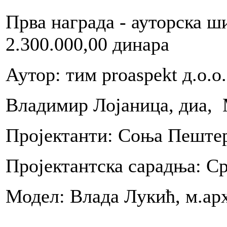
nž.arh.,
ni
Прва награда - ауторска ш
U
2.300.000,00 динара
a
ić,
Аутор: тим proaspekt д.о.о.
nž.arh.
Mr
Владимир Лојаница, диа, 
mir
ković,
nž.arh.
Пројектанти: Соња Пештер
Milan
,
nž.arh.
Пројектантска сарадња: С
Модел: Влада Лукић, м.арх
anov,
nž.arh.