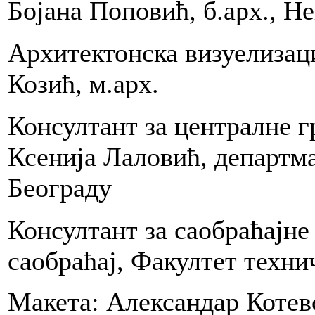
Бојана Поповић, б.арх., Не
ad
od
azivom
Архитектонска визуелизац
rojekta
OPEN
Козић, м.арх.
adna
ifra
3;
Консултант за централне г
ad
Ксенија Лаловић, департма
od
azivom
Београду
rojekta
EDAN:STO
Консултант за саобраћајне
adna
ifra
9.
саобраћај, Факултет техни
Макета: Александар Котевс
o
ku