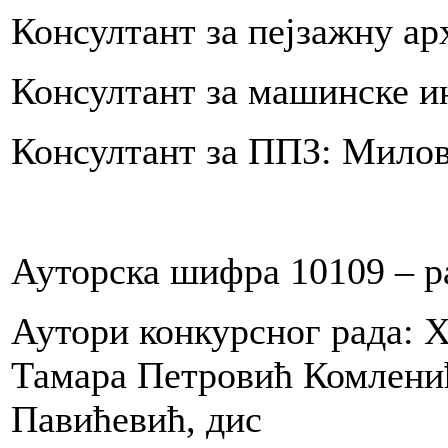
Консултант за пејзажну а
ak
Консултант за машинске ин
n
.2012.godine,
Консултант за ППЗ: Мило
oreno
ima
m
Ауторска шифра 10109 – р
a
Аутори конкурсног рада: 
e
Тамара Петровић Комленић
i
Павићевић, дис
tenja: