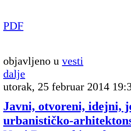
e
ičkog
tora
ala
PDF
da
filda
d
erfield
)
.
kat
objavljeno u
vesti
o
dalje
i
og
utorak, 25 februar 2014 19:
pta
na
be
Javni, otvoreni, idejni,
enje
urbanističko-arhitektons
ala
azonu