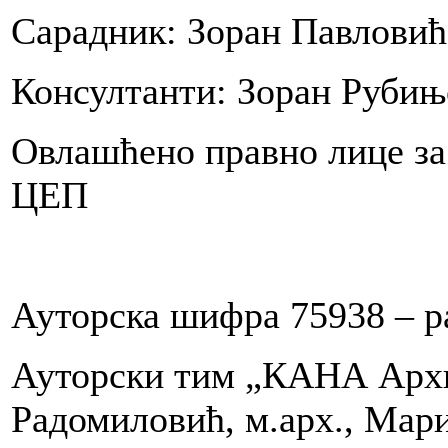
Сарадник: Зоран Павловић,
Консултанти: Зоран Рубињ
ntovati
liku
Овлашћено правно лице за 
u
ЦЕП
jenalu
iji
ožio
Ауторска шифра 75938 – р
Ауторски тим „КАНА Архит
i
Радомиловић, м.арх., Мари