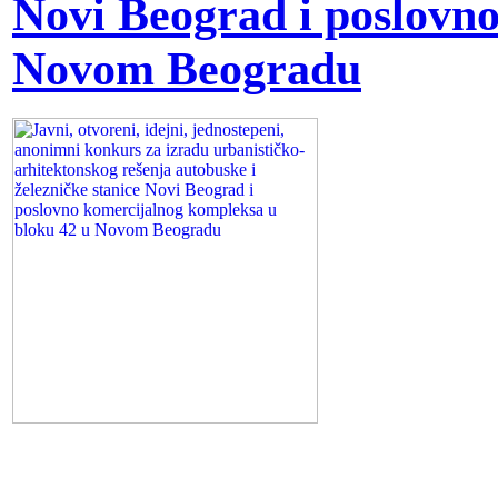
Novi Beograd i poslovn
tne
Novom Beogradu
retacije
čkog
na
ajući
u,
ekturu
.
amski
la/
u: