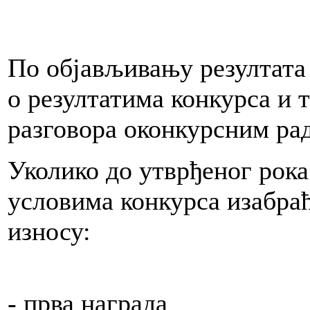
će
ti
По објављивању резултата 
ni
о резултатима конкурса и
разговора оконкурсним ра
amo)
Уколико до утврђеног рока
te
условима конкурса изабраће
ve
износу:
ničku
u
- прва наг