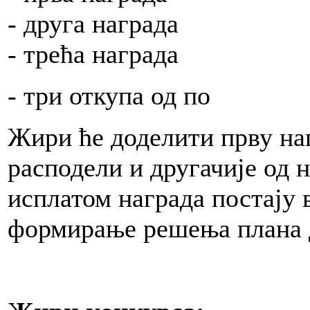
KA
- друга на
12.,
ože
e.
- трећа на
- три откуп
vka
Жири ће доделити прву наг
расподели и другачије од 
t
an
rsom.
исплатом награда постају 
формирање решења плана д
na
jenja
enja
e