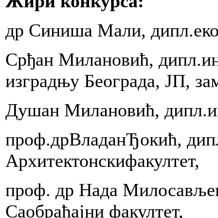
Жири конкурса:
e
i
др Синиша Мали, дипл.еко
aru
la
Срђан Милановић, дипл.ин
ji
u
изградњу Београда, ЈП, за
izator
Душан Милановић, дипл.ин
проф.дрВладанЂокић, дипл
ji
la
Архитектонскифакултет,
kture
ji
проф. др Нада Милосављев
jem
Саобраћајни факултет,
nim