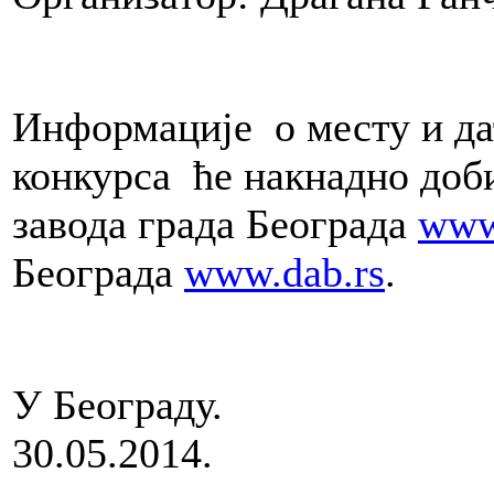
rad
i
maketa
(1:50)
koja
određuje
Информације о месту и да
postavku.
конкурса ће накнадно доб
Usmena
odbrana
завода града Београда
www
do
10
Београда
www.dab.rs
.
minuta.“
.2012.godine,
У Београду.
e
tacije
30.
kih
a