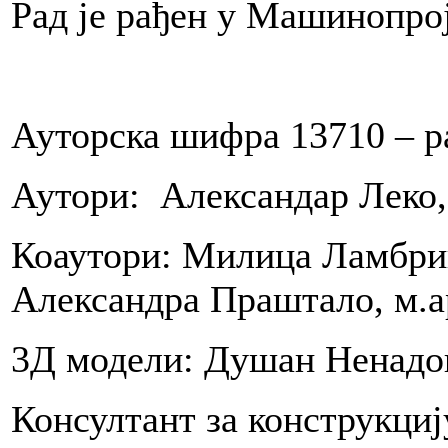
Рад је рађен у Машинопрој
m
u
io
i
Ауторска шифра 13710 – р
m
a:
Аутори: Александар Леко,
Коаутори: Милица Ламбрин,
Александра Праштало, м.а
3Д модели: Душан Ненадов
u
Консултант за конструкциј
ranje.