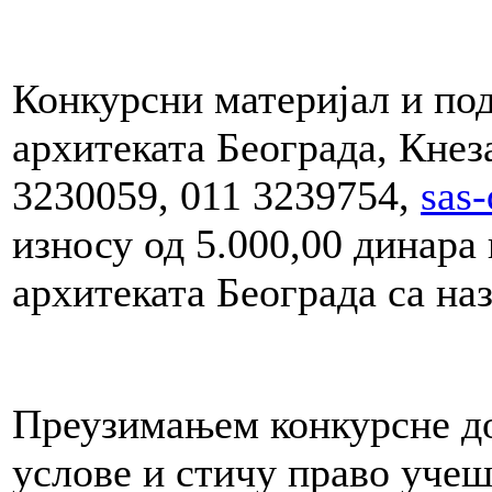
guće
Конкурсни материјал и по
donosnih
архитеката Београда, Кнеза
a.
3230059, 011 3239754,
sas
ila
godine
износу од 5.000,00 динара
архитеката Београда са наз
u
enja
kata
Преузимањем конкурсне до
ički
услове и стичу право учеш