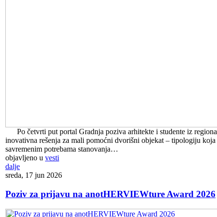
Po četvrti put portal Gradnja poziva arhitekte i studente iz region
inovativna rešenja za mali pomoćni dvorišni objekat – tipologiju koj
savremenim potrebama stanovanja…
objavljeno u
vesti
dalje
sreda, 17 jun 2026
Poziv za prijavu na anotHERVIEWture Award 2026