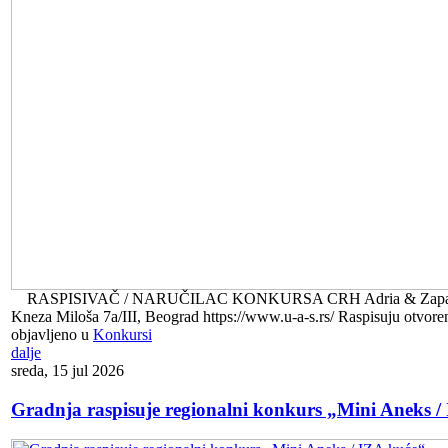
RASPISIVAČ / NARUČILAC KONKURSA CRH Adria & Zapadni Ba
Kneza Miloša 7a/III, Beograd https://www.u-a-s.rs/ Raspisuju otvore
objavljeno u
Konkursi
dalje
sreda, 15 jul 2026
Gradnja raspisuje regionalni konkurs „Mini Aneks /