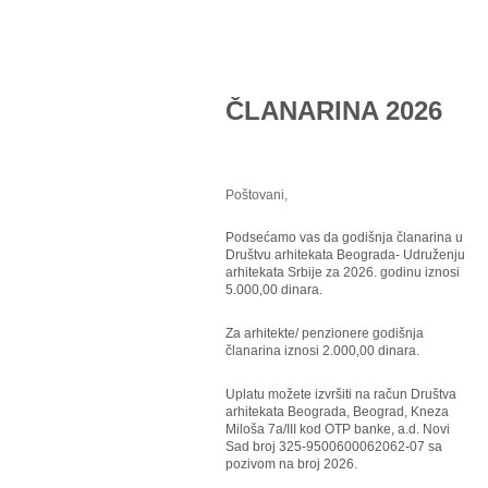
ČLANARINA 2026
Poštovani,
Podsećamo vas da godišnja članarina u
Društvu arhitekata Beograda- Udruženju
arhitekata Srbije za 2026. godinu iznosi
5.000,00 dinara.
Za arhitekte/ penzionere godišnja
članarina iznosi 2.000,00 dinara.
Uplatu možete izvršiti na račun Društva
arhitekata Beograda, Beograd, Kneza
Miloša 7a/III kod OTP banke, a.d. Novi
Sad broj 325-9500600062062-07 sa
pozivom na broj 2026.