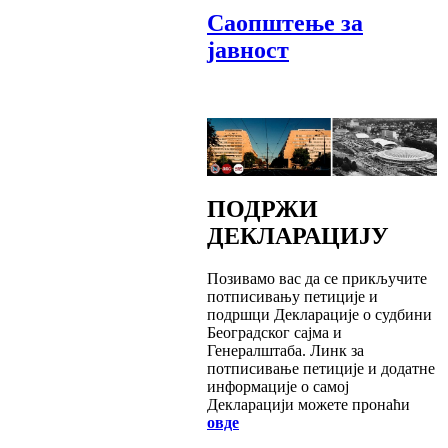
Саопштење за
јавност
ПОДРЖИ
ДЕКЛАРАЦИЈУ
Позивамо вас да се прикључите
потписивању петиције и
подршци Декларације о судбини
Београдског сајма и
Генералштаба. Линк за
потписивање петиције и додатне
информације о самој
Декларацији можете пронаћи
овде