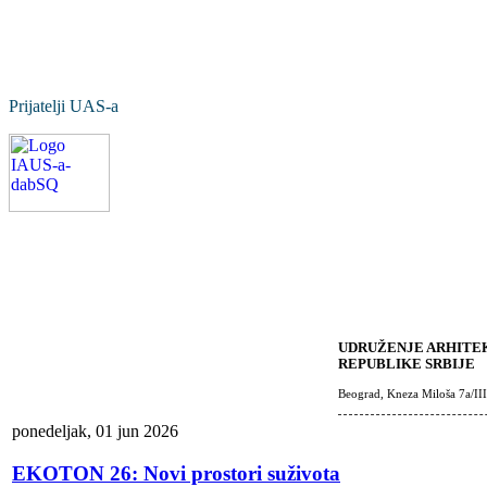
Prijatelji UAS-a
UDRUŽENJE ARHITEK
REPUBLIKE SRBIJE
Beograd, Kneza Miloša 7a/III
ponedeljak, 01 jun 2026
EKOTON 26: Novi prostori suživota