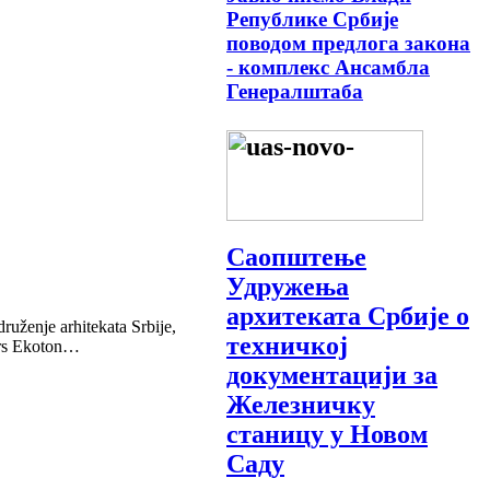
Републике Србије
поводом предлога закона
- комплекс Ансамбла
Генералштаба
Саопштење
Удружења
архитеката Србије о
je arhitekata Srbije,
техничкој
kurs Ekoton…
документацији за
Железничку
станицу у Новом
Саду