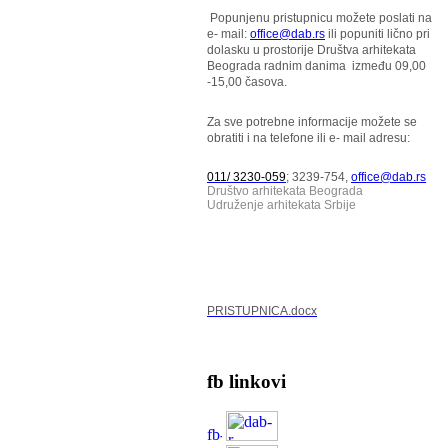
Popunjenu pristupnicu možete poslati na
e- mail:
office@dab.rs
ili popuniti lično pri
dolasku u prostorije Društva arhitekata
Beograda radnim danima između 09,00
-15,00 časova.
Za sve potrebne informacije možete se
obratiti i na telefone ili e- mail adresu:
011/ 3230-059
; 3239-754,
office@dab.rs
Društvo arhitekata Beograda
Udruženje arhitekata Srbije
PRISTUPNICA.docx
fb linkovi