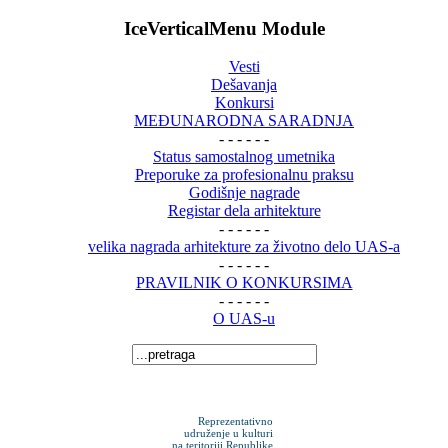
IceVerticalMenu Module
Vesti
Dešavanja
Konkursi
MEĐUNARODNA SARADNJA
- - - - - -
Status samostalnog umetnika
Preporuke za profesionalnu praksu
Godišnje nagrade
Registar dela arhitekture
- - - - - -
velika nagrada arhitekture za životno delo UAS-a
- - - - - -
PRAVILNIK O KONKURSIMA
- - - - - -
O UAS-u
Reprezentativno
udruženje u kulturi
na teritoriji Republike