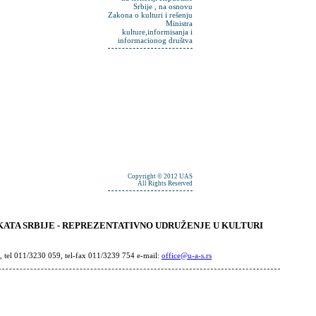
Srbije , na osnovu
Zakona o kulturi i rešenju
Ministra
kulture,informisanja i
informacionog društva
Copyright © 2012 UAS
All Rights Reserved
ATA SRBIJE - REPREZENTATIVNO UDRUŽENJE U KULTURI
, tel 011/3230 059, tel-fax 011/3239 754 e-mail:
office@u-a-s.rs