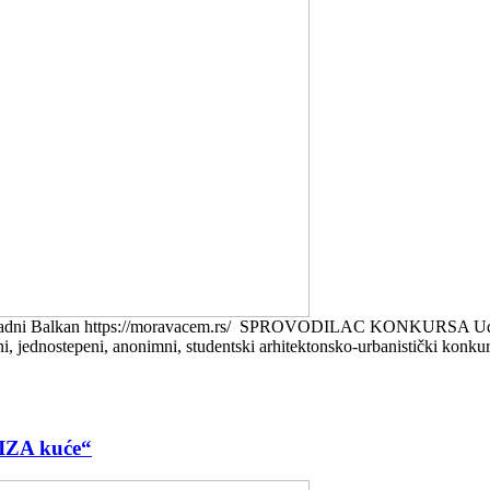
lkan https://moravacem.rs/ SPROVODILAC KONKURSA Udružen
ni, jednostepeni, anonimni, studentski arhitektonsko-urbanistički kon
 IZA kuće“