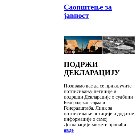
Саопштење за
јавност
ПОДРЖИ
ДЕКЛАРАЦИЈУ
Позивамо вас да се прикључите
потписивању петиције и
подршци Декларације о судбини
Београдског сајма и
Генералштаба. Линк за
потписивање петиције и додатне
информације о самој
Декларацији можете пронаћи
овде