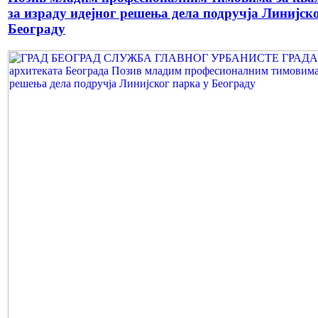
за израду идејног решења дела подручја Линијск
Београду