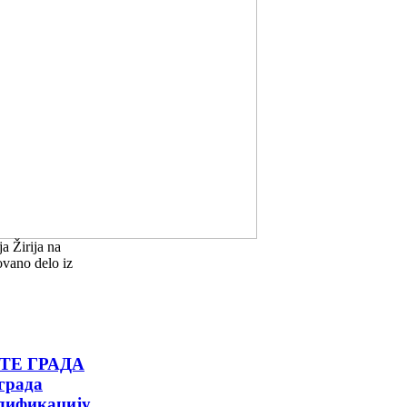
 Žirija na
ovano delo iz
ТЕ ГРАДА
града
лификацију