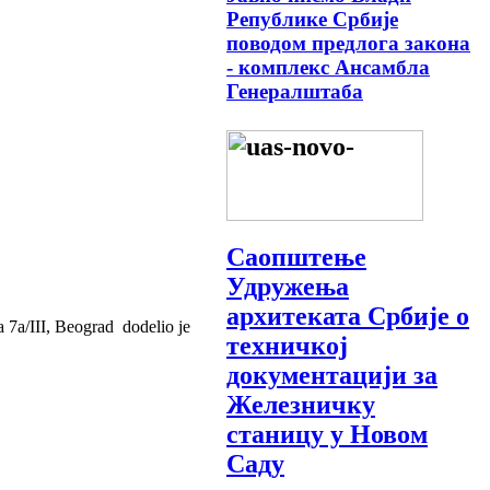
Републике Србије
поводом предлога закона
- комплекс Ансамбла
Генералштаба
Саопштење
Удружења
архитеката Србије о
 7a/III, Beograd dodelio je
техничкој
документацији за
Железничку
станицу у Новом
Саду