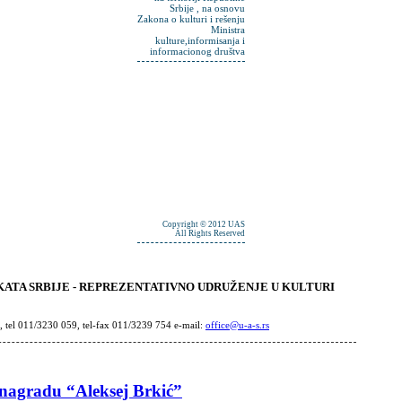
Srbije , na osnovu
Zakona o kulturi i rešenju
Ministra
kulture,informisanja i
informacionog društva
Copyright © 2012 UAS
All Rights Reserved
ATA SRBIJE - REPREZENTATIVNO UDRUŽENJE U KULTURI
, tel 011/3230 059, tel-fax 011/3239 754 e-mail:
office@u-a-s.rs
 nagradu “Aleksej Brkić”