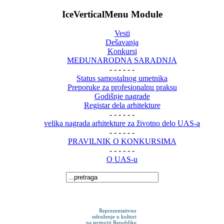
IceVerticalMenu Module
Vesti
Dešavanja
Konkursi
MEĐUNARODNA SARADNJA
- - - - - -
Status samostalnog umetnika
Preporuke za profesionalnu praksu
Godišnje nagrade
Registar dela arhitekture
- - - - - -
velika nagrada arhitekture za životno delo UAS-a
- - - - - -
PRAVILNIK O KONKURSIMA
- - - - - -
O UAS-u
Reprezentativno
udruženje u kulturi
na teritoriji Republike