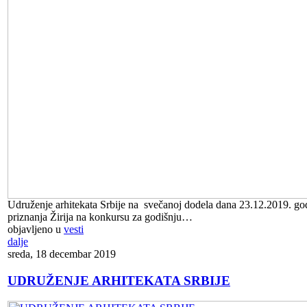
Udruženje arhitekata Srbije na svečanoj dodela dana 23.12.2019. god
priznanja Žirija na konkursu za godišnju…
objavljeno u
vesti
dalje
sreda, 18 decembar 2019
UDRUŽENJE ARHITEKATA SRBIJE