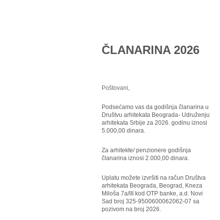
ČLANARINA 2026
Poštovani,
Podsećamo vas da godišnja članarina u
Društvu arhitekata Beograda- Udruženju
arhitekata Srbije za 2026. godinu iznosi
5.000,00 dinara.
Za arhitekte/ penzionere godišnja
članarina iznosi 2.000,00 dinara.
Uplatu možete izvršiti na račun Društva
arhitekata Beograda, Beograd, Kneza
Miloša 7a/III kod OTP banke, a.d. Novi
Sad broj 325-9500600062062-07 sa
pozivom na broj 2026.