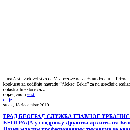
ima čast i zadovoljstvo da Vas pozove na svečanu dodelu Priznanja
konkursu za godišnju nagradu “Aleksej Brkić” za najuspešnije realiz
oblasti arhitekture za…
objavljeno u
vesti
dalje
sreda, 18 decembar 2019
ГРАД БЕОГРАД СЛУЖБА ГЛАВНОГ УРБАНИС
БЕОГРАДА уз подршку Друштва архитеката Бео
Позив младим професионалним тимовима за ква