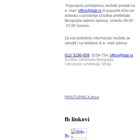
Popunjenu pristupnicu možete poslati na
e- mail:
office@dab.rs
ili popuniti lično pri
dolasku u prostorije Društva arhitekata
Beograda radnim danima između 09,00
-15,00 časova.
Za sve potrebne informacije možete se
obratiti i na telefone ili e- mail adresu:
011/ 3230-059
; 3239-754,
office@dab.rs
Društvo arhitekata Beograda
Udruženje arhitekata Srbije
PRISTUPNICA.docx
fb linkovi