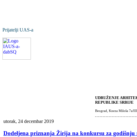
Prijatelji UAS-a
UDRUŽENJE ARHITEK
REPUBLIKE SRBIJE
Beograd, Kneza Miloša 7a/III
utorak, 24 decembar 2019
Dodeljena priznanja Žirija na konkursu za godišnju