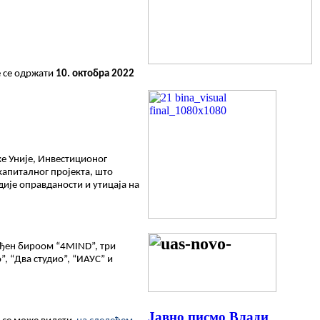
е се одржати
10. октобра 2022
ке Уније, Инвестиционог
капиталног пројекта, што
дије оправданости и утицаја на
ођен бироом “4MIND”, три
”, “Два с
т
удио”, “ИАУС” и
Јавно писмо Влади