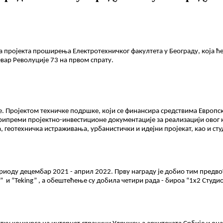
а пројекта проширења Електротехничког факултета у Београду, која ћ
евар Револуције 73 на првом спрату.
. Пројектом техничке подршке, који се финансира средствима Европс
припреми пројектно-инвестиционе документације за реализацији овог 
, геотехничка истраживања, урбанистички и идејни пројекат, као и сту
периоду децембар 2021 - април 2022. Прву награду је добио тим предв
ie” и “Teking” , а обештећење су добила четири рада - бироа “1х2 Студио