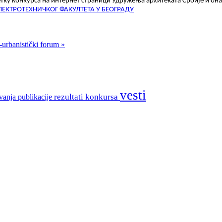
тку конкурса на интернет страници Удружења архитеката Србије и он
ЛЕКТРОТЕХНИЧКОГ ФАКУЛТЕТА У БЕОГРАДУ
-urbanistički forum »
vesti
rezultati konkursa
vanja
publikacije