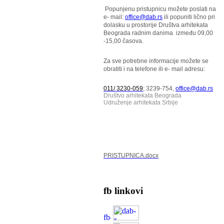
Popunjenu pristupnicu možete poslati na
e- mail:
office@dab.rs
ili popuniti lično pri
dolasku u prostorije Društva arhitekata
Beograda radnim danima između 09,00
-15,00 časova.
Za sve potrebne informacije možete se
obratiti i na telefone ili e- mail adresu:
011/ 3230-059
; 3239-754,
office@dab.rs
Društvo arhitekata Beograda
Udruženje arhitekata Srbije
PRISTUPNICA.docx
fb linkovi