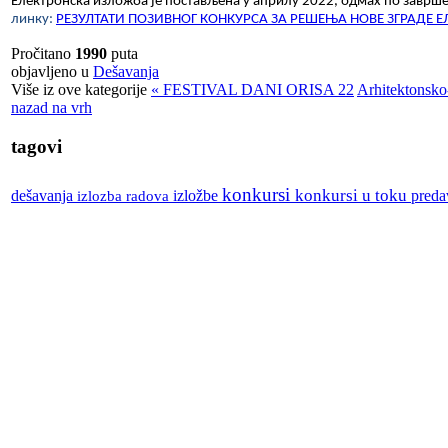
Електронска изложба је постављена у априлу 2022, одмах по заврше
линку
:
РЕЗУЛТАТИ ПОЗИВНОГ КОНКУРСА ЗА РЕШЕЊА НОВЕ ЗГРАДЕ Е
Pročitano
1990
puta
objavljeno u
Dešavanja
Više iz ove kategorije
« FESTIVAL DANI ORISA 22
Arhitektonsko
nazad na vrh
tagovi
konkursi
izložbe
konkursi u toku
dešavanja
izlozba radova
preda