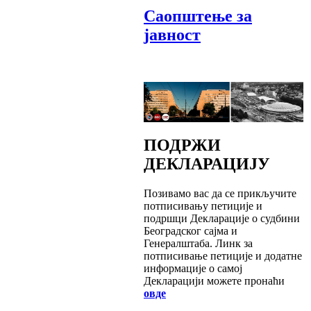
Саопштење за
јавност
ПОДРЖИ
ДЕКЛАРАЦИЈУ
Позивамо вас да се прикључите
потписивању петиције и
подршци Декларације о судбини
Београдског сајма и
Генералштаба. Линк за
потписивање петиције и додатне
информације о самој
Декларацији можете пронаћи
овде