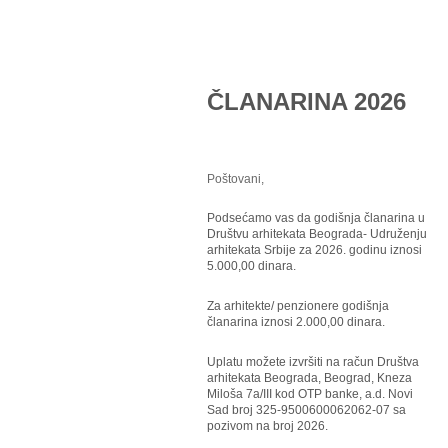
ČLANARINA 2026
Poštovani,
Podsećamo vas da godišnja članarina u
Društvu arhitekata Beograda- Udruženju
arhitekata Srbije za 2026. godinu iznosi
5.000,00 dinara.
Za arhitekte/ penzionere godišnja
članarina iznosi 2.000,00 dinara.
Uplatu možete izvršiti na račun Društva
arhitekata Beograda, Beograd, Kneza
Miloša 7a/III kod OTP banke, a.d. Novi
Sad broj 325-9500600062062-07 sa
pozivom na broj 2026.