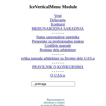
IceVerticalMenu Module
Vesti
Dešavanja
Konkursi
MEĐUNARODNA SARADNJA
- - - - - -
Status samostalnog umetnika
Preporuke za profesionalnu praksu
Godišnje nagrade
Registar dela arhitekture
- - - - - -
velika nagrada arhitekture za životno delo UAS-a
- - - - - -
PRAVILNIK O KONKURSIMA
- - - - - -
O UAS-u
Reprezentativno
udruženje u kulturi
na teritoriji Republike