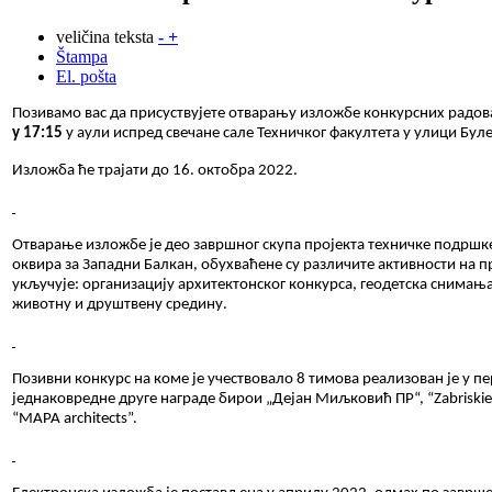
veličina teksta
-
+
Štampa
El. pošta
Позивамо вас да присуствујете отварању изложбе конкурсних радов
у 17:15
у аули испред свечане сале Техничког факултета у улици Бул
Изложба ће трајати до 16. октобра 2022.
Отварање изложбе је део завршног скупа пројекта техничке подршке
оквира за Западни Балкан, обухваћене су различите активности на 
укључује: организацију архитектонског конкурса, геодетска снимања
животну и друштвену средину.
Позивни конкурс на коме је учествовало 8 тимова реализован је у 
једнаковредне друге награде бирои
„
Деја
н
Миљковић
ПР“
, “Zabrisk
“MAPA architects”.