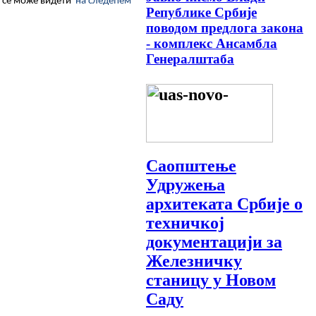
а се може видети
на
следећем
Републике Србије
поводом предлога закона
- комплекс Ансамбла
Генералштаба
Саопштење
Удружења
архитеката Србије о
техничкој
документацији за
Железничку
станицу у Новом
Саду