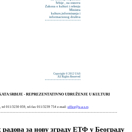
Srbije , na osnovu
Zakona o kulturi i rešenju
Ministra
kulture,informisanja i
informacionog društva
Copyright © 2012 UAS
All Rights Reserved
ATA SRBIJE - REPREZENTATIVNO UDRUŽENJE U KULTURI
, tel 011/3230 059, tel-fax 011/3239 754 e-mail:
office@u-a-s.rs
радова за нову зграду ЕТФ у Београду