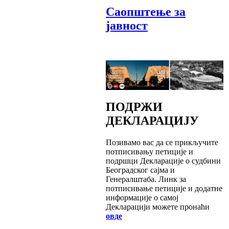
Саопштење за
јавност
ПОДРЖИ
ДЕКЛАРАЦИЈУ
Позивамо вас да се прикључите
потписивању петиције и
подршци Декларације о судбини
Београдског сајма и
Генералштаба. Линк за
потписивање петиције и додатне
информације о самој
Декларацији можете пронаћи
овде