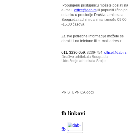
Popunjenu pristupnicu možete poslati na
e- mail:
office@dab.rs
ili popuniti lično pri
dolasku u prostorije Društva arhitekata
Beograda radnim danima između 09,00
-15,00 časova.
Za sve potrebne informacije možete se
obratiti i na telefone ili e- mail adresu:
011/ 3230-059
; 3239-754,
office@dab.rs
Društvo arhitekata Beograda
Udruženje arhitekata Srbije
PRISTUPNICA.docx
fb linkovi