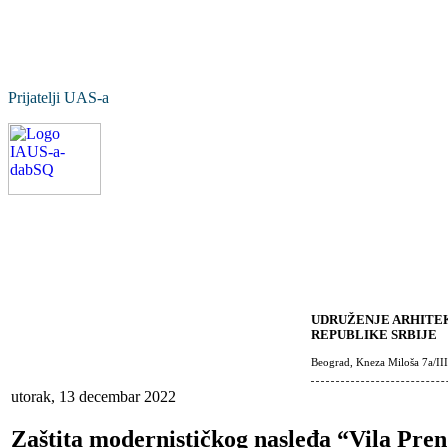
Prijatelji UAS-a
UDRUŽENJE ARHITEK
REPUBLIKE SRBIJE
Beograd, Kneza Miloša 7a/III
utorak, 13 decembar 2022
Zaštita modernističkog nasleđa “Vila Pren