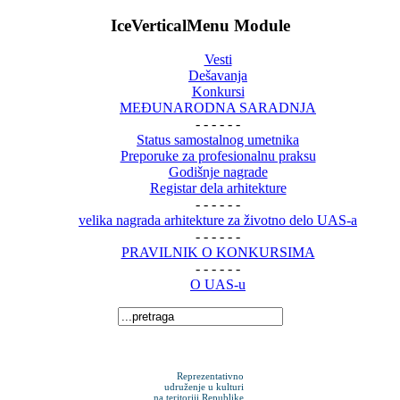
IceVerticalMenu Module
Vesti
Dešavanja
Konkursi
MEĐUNARODNA SARADNJA
- - - - - -
Status samostalnog umetnika
Preporuke za profesionalnu praksu
Godišnje nagrade
Registar dela arhitekture
- - - - - -
velika nagrada arhitekture za životno delo UAS-a
- - - - - -
PRAVILNIK O KONKURSIMA
- - - - - -
O UAS-u
Reprezentativno
udruženje u kulturi
na teritoriji Republike