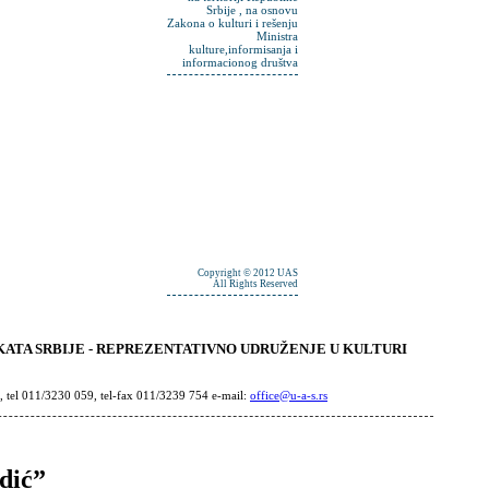
Srbije , na osnovu
Zakona o kulturi i rešenju
Ministra
kulture,informisanja i
informacionog društva
Copyright © 2012 UAS
All Rights Reserved
ATA SRBIJE - REPREZENTATIVNO UDRUŽENJE U KULTURI
, tel 011/3230 059, tel-fax 011/3239 754 e-mail:
office@u-a-s.rs
dić”