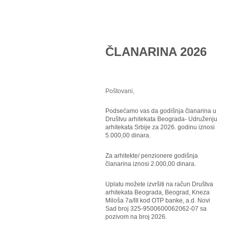
ČLANARINA 2026
Poštovani,
Podsećamo vas da godišnja članarina u
Društvu arhitekata Beograda- Udruženju
arhitekata Srbije za 2026. godinu iznosi
5.000,00 dinara.
Za arhitekte/ penzionere godišnja
članarina iznosi 2.000,00 dinara.
Uplatu možete izvršiti na račun Društva
arhitekata Beograda, Beograd, Kneza
Miloša 7a/III kod OTP banke, a.d. Novi
Sad broj 325-9500600062062-07 sa
pozivom na broj 2026.