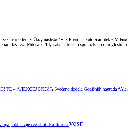
aštite modernističkog nasleđa "Vila Prendić" autora arhitekte Milan
ograd,Kneza Miloša 7a/III, sala na trećem spratu, kao i okrugli sto u
КТУРЕ – АЛЕКСЕЈ БРКИЋ
Svečana dodela Godišnjih nagrada “Aleks
vesti
rezultati konkursa
vanja
publikacije