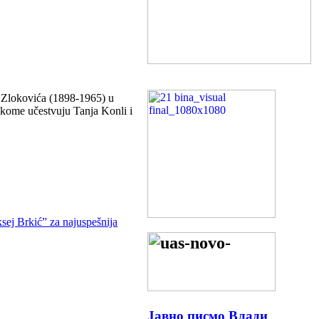
a Zlokovića (1898-1965) u
 kome učestvuju Tanja Konli i
ej Brkić” za najuspešnija
Јавно писмо Влади