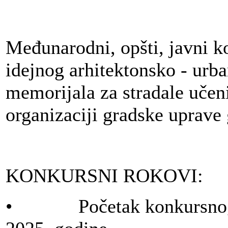
Međunarodni, opšti, javni k
idejnog arhitektonsko - urba
memorijala za stradale učen
organizaciji gradske uprave
KONKURSNI ROKOVI:
• Početak konkursnog r