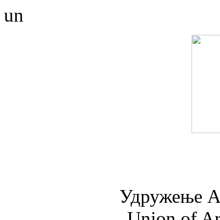
un
Удружењe А
Union of Ar