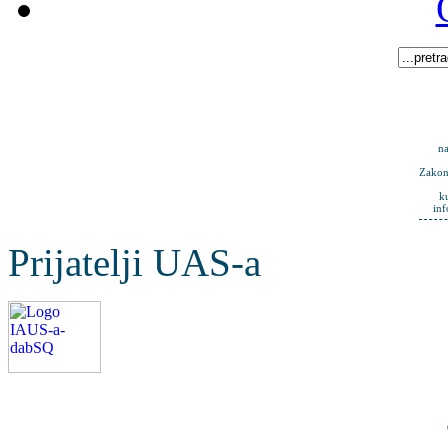
na
Zakona
k
in
Prijatelji UAS-a