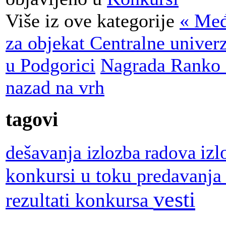
Više iz ove kategorije
« Međ
za objekat Centralne univerz
u Podgorici
Nagrada Ranko 
nazad na vrh
tagovi
dešavanja
iz
izlozba radova
konkursi u toku
predavanj
vesti
rezultati konkursa