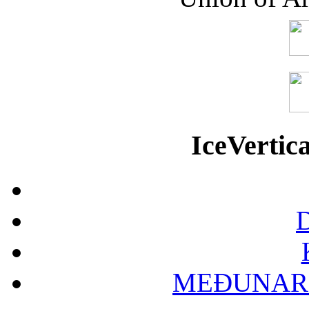
IceVerti
D
MEĐUNAR