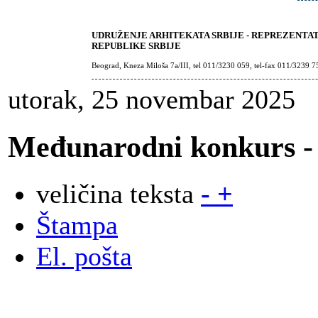
UDRUŽENJE ARHITEKATA SRBIJE - REPREZENTA
REPUBLIKE SRBIJE
Beograd, Kneza Miloša 7a/III, tel 011/3230 059, tel-fax 011/3239 7
utorak, 25 novembar 2025
Međunarodni konkurs -
veličina teksta
-
+
Štampa
El. pošta