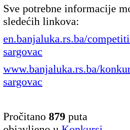
Sve potrebne informacije mo
sledećih linkova:
en.banjaluka.rs.ba/
competit
sargovac
www.banjaluka.rs.ba/konkur
sargovac
Pročitano
879
puta
objavljeno u
Konkursi